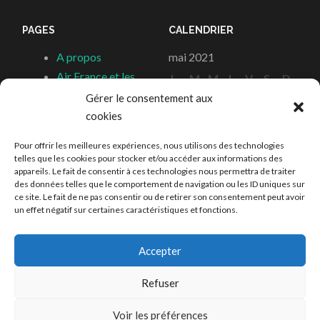
PAGES
CALENDRIER
A propos
mai 2021
Air France et les
L
M
M
J
V
S
D
Stars
Gérer le consentement aux
1
2
Articles
cookies
3
4
5
6
7
8
9
Autres Parutions
10
11
12
13
14
15
16
Pour offrir les meilleures expériences, nous utilisons des technologies
Boutique
17
18
19
20
21
22
23
telles que les cookies pour stocker et/ou accéder aux informations des
appareils. Le fait de consentir à ces technologies nous permettra de traiter
Contact
24
25
26
27
28
29
30
des données telles que le comportement de navigation ou les ID uniques sur
Les Hélices du
31
ce site. Le fait de ne pas consentir ou de retirer son consentement peut avoir
un effet négatif sur certaines caractéristiques et fonctions.
Renouveau
« Juin
Nov »
Accepter
Refuser
FIÈREMENT PROPULSÉ PAR WORDPRESS
|
THÈME
Voir les préférences