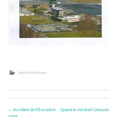
Autres Parutions
Navigation
←
Accident du 03 octobre
Quand le ciel était Limousin
1928
→