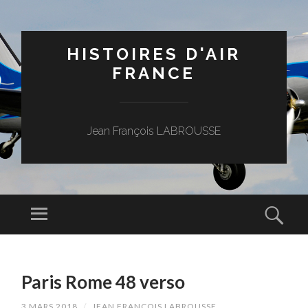
HISTOIRES D'AIR
FRANCE
Jean François LABROUSSE
Menu
Rech
ALLER
AU
Paris Rome 48 verso
CONTENU
PRINCIPAL
3 MARS 2018
/
JEAN FRANÇOIS LABROUSSE