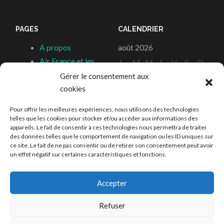
PAGES
CALENDRIER
A propos
août 2026
Air France et les
L
M
M
J
V
S
D
Stars
Gérer le consentement aux
1
2
Articles
cookies
3
4
5
6
7
8
9
Autres Parutions
10
11
12
13
14
15
16
Pour offrir les meilleures expériences, nous utilisons des technologies
Boutique
17
18
19
20
21
22
23
telles que les cookies pour stocker et/ou accéder aux informations des
appareils. Le fait de consentir à ces technologies nous permettra de traiter
Contact
24
25
26
27
28
29
30
des données telles que le comportement de navigation ou les ID uniques sur
Les Hélices du
31
ce site. Le fait de ne pas consentir ou de retirer son consentement peut avoir
un effet négatif sur certaines caractéristiques et fonctions.
Renouveau
« Oct
Accepter
Refuser
FIÈREMENT PROPULSÉ PAR WORDPRESS
|
THÈME